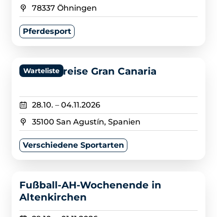
78337 Öhningen
Pferdesport
>
Rennradreise Gran Canaria
Warteliste
28.10.
–
04.11.2026
35100 San Agustín, Spanien
Verschiedene Sportarten
>
Fußball-AH-Wochenende in
Altenkirchen