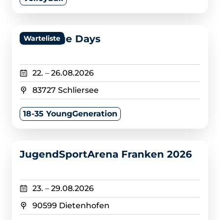
>
Challenge Days
Warteliste
22.
–
26.08.2026
83727 Schliersee
18-35 YoungGeneration
>
JugendSportArena Franken 2026
23.
–
29.08.2026
90599 Dietenhofen