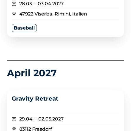
28.03.
–
03.04.2027
47922 Viserba, Rimini, Italien
Baseball
April 2027
>
Gravity Retreat
29.04.
–
02.05.2027
83112 Frasdorf