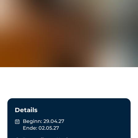
Und nach einem langen Tag auf den Trails? Lass
den Abend entspannt ausklingen – mit guten
Gesprächen, ehrlichem Austausch, neuer
Perspektive und gern auch einem kühlen
Bierchen in der Hand.
Gravity Retreat
– mehr als nur Biken. Ein Ort, an
dem Glaube und Leidenschaft
zusammenkommen
Details
Beginn:
29.04.27
Ende:
02.05.27