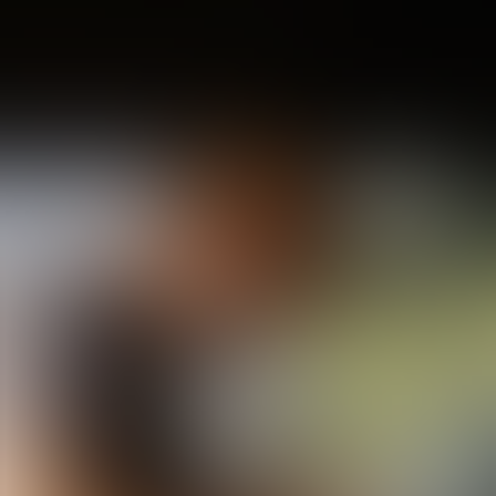
gewinnen.
Das macht das Gravity Retreat besonders:
Tägliches Biken
– so viel du willst
Freie Auswahl
zwischen Bikepark, Local
Trails und Naturtrails
Professionelles Fahrtechnik-Coaching
, das
dich spürbar weiterbringt
Richtig gutes Essen
in entspannter
Atmosphäre
Eine wunderschöne Location
mit Blick auf
den Chiemsee
Vielfältige Bike-Möglichkeiten
für jedes
Level
Geistlicher Input
, der dich im Alltag
weiterbringt
Echte Gemeinschaft
mit anderen bikenden
Christen