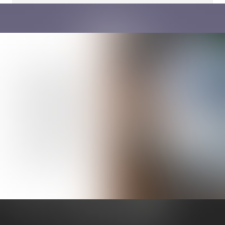
Zusätzliche
Projekte
Kinder- und Jugendsport
Mitarbeit in Kinder- und
Jugendsportarenen (KISA/JSA),
Fußballschulen,
Gemeindesporttagen, Festivals (z.B.
Spring),
Erstellung von Vorlagen für
Printmedien und digitale Werbung
Vereinsmanagement
Kopier-, Sortier- und
Ablagearbeiten, Überprüfung von
Rechnungen, Hilfe in der
Vereinsadministration