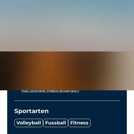
Details
Beginn:
30.09.26
Ende:
07.10.26
TUI KIDS CLUB Family Resort Barossa
Garden
Novo Sancti Petri, s/n
11130 Novo Sancti Petri
CA, Spanien
Auf Google Maps anzeigen
Sportarten
Volleyball
Fussball
Fitness