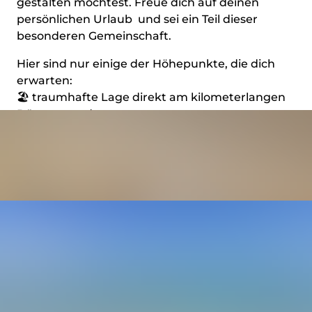
gestalten möchtest. Freue dich auf deinen
persönlichen Urlaub und sei ein Teil dieser
besonderen Gemeinschaft.
Hier sind nur einige der Höhepunkte, die dich
erwarten:
🏖️ traumhafte Lage direkt am kilometerlangen
Dünenstrand
🏊 schöne Poollandschaft
🏐 Beachvolleyball
🥋 Selbstverteidigungskurs
🥗 Ernährungsberatung
🏋️ Fitnessstudio
⚽ Fußball
… und vieles mehr!
Sei unbedingt dabei und lass dich mit
REFRESH
– erfrischen!