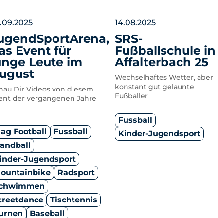
.09.2025
14.08.2025
ugendSportArena,
SRS-
as Event für
Fußballschule in
unge Leute im
Affalterbach 25
ugust
Wechselhaftes Wetter, aber
konstant gut gelaunte
hau Dir Videos von diesem
Fußballer
ent der vergangenen Jahre
.
Fussball
lag Football
Fussball
Kinder-Jugendsport
andball
inder-Jugendsport
ountainbike
Radsport
chwimmen
treetdance
Tischtennis
urnen
Baseball