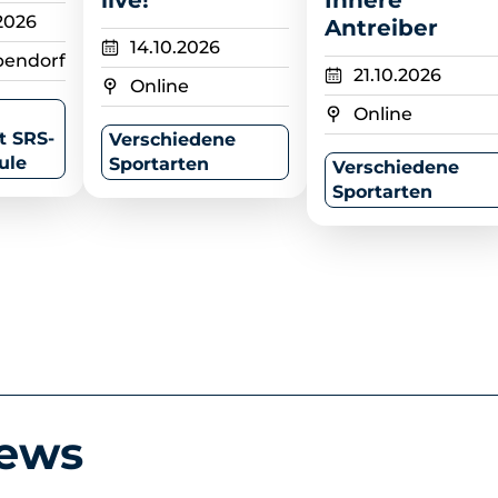
live!
Innere
.2026
Antreiber
14.10.2026
pendorf
21.10.2026
Online
Online
t SRS-
Verschiedene
ule
Sportarten
Verschiedene
Sportarten
News