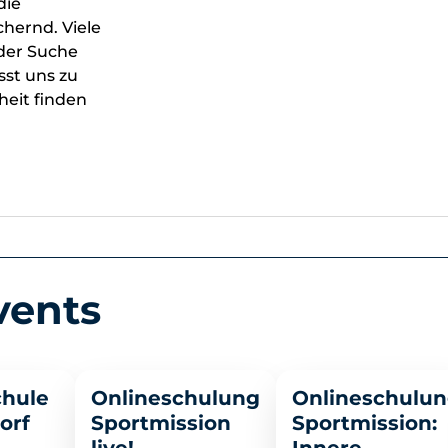
die
hernd. Viele
 der Suche
sst uns zu
eit finden
vents
>
>
chule
Onlineschulung
Onlineschulu
orf
Sportmission
Sportmission: