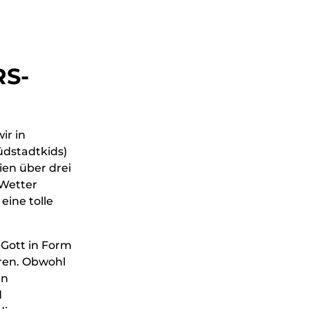
RS-
ir in
üdstadtkids)
ien über drei
 Wetter
eine tolle
Gott in Form
hren. Obwohl
en
d