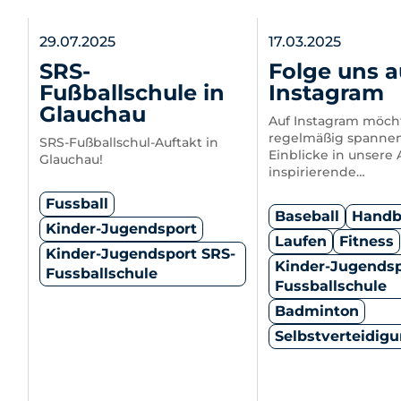
29.07.2025
17.03.2025
SRS-
Folge uns a
Fußballschule in
Instagram
Glauchau
Auf Instagram möcht
regelmäßig spanne
SRS-Fußballschul-Auftakt in
Einblicke in unsere 
Glauchau!
inspirierende…
Fussball
Baseball
Handb
Kinder-Jugendsport
Laufen
Fitness
Kinder-Jugendsport SRS-
Kinder-Jugendsp
Fussballschule
Fussballschule
Badminton
Selbstverteidig