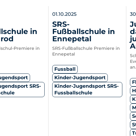
01.10.2025
30
SRS-
J
lschule in
Fußballschule in
d
nrod
Ennepetal
j
A
lschul-Premiere in
SRS-Fußballschule Premiere in
Ennepetal
Sc
Ev
an
Fussball
ugendsport
Kinder-Jugendsport
F
ugendsport SRS-
Kinder-Jugendsport SRS-
H
schule
Fussballschule
K
M
S
S
T