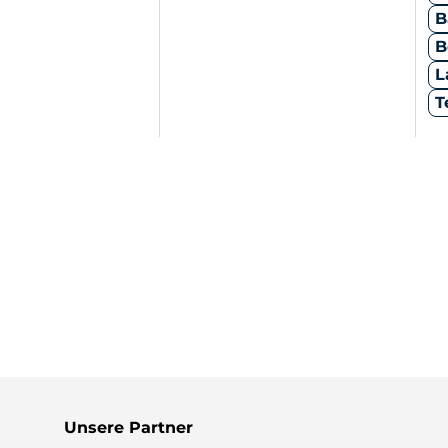
B
B
L
T
Unsere Partner