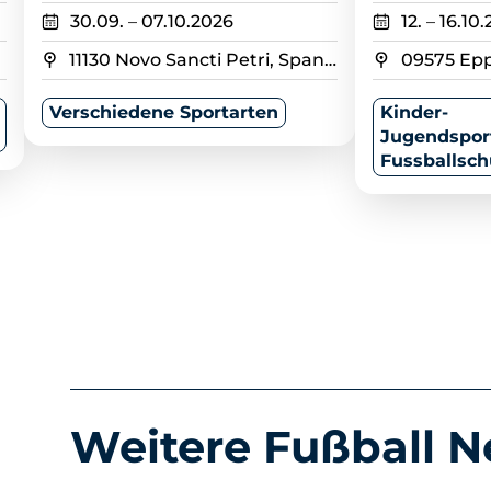
30.09.
–
07.10.2026
12.
–
16.10
11130 Novo Sancti Petri, Spanien
09575 Ep
Verschiedene Sportarten
Kinder-
Jugendspor
Fussballsch
Weitere Fußball 