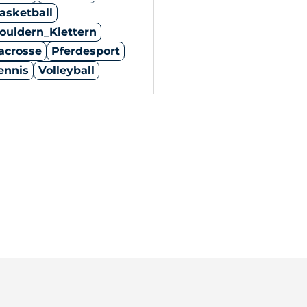
asketball
ouldern_Klettern
acrosse
Pferdesport
ennis
Volleyball