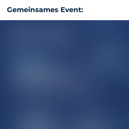
Gemeinsames Event:
Meet und Connect SRS
Meet und Connect Fussball mit
Vision
Du wolltest dich schon immer mal mit dem
Leiter von SRS in einer gemütlichen Atmosphäre
unterhalten?
Oder ihn über seine Erfahrungen beim Profi-
Triathlon befragen?
Oder die Vision von Fußball-mit-Vision kennen
lernen?
Oder SRS kennen- oder noch besser