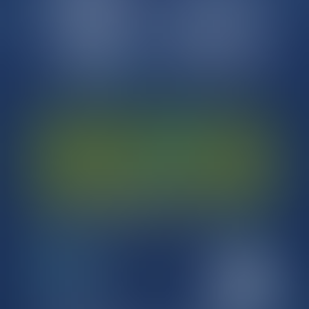
kennenlernen?
Und du kommst aus dem Großraum Stuttgart?
Dann bist du hier genau richtig...
Details
Beginn:
23.07.26, 17:30
Ende:
23.07.26, 23:30
Stückle von Freunden von SRS und
Fußball mit Vision
In den Stubenweinbergen 5
70327 Stuttgart