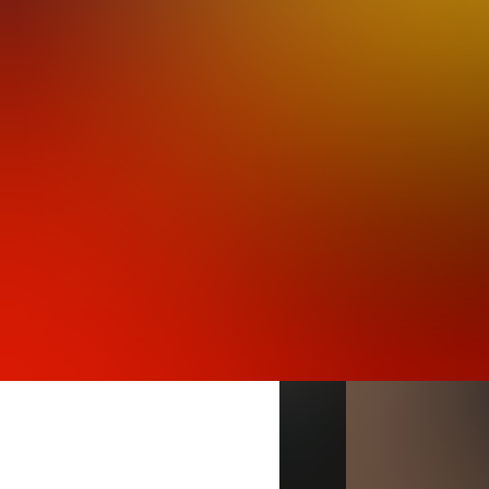
Essen gesehen hat!
Mit Spannung bleibt e
der legendären TEC
Jens Bechtel
Ehrenamtlicher Mita
Weitere Berichte les
Zurück zu Motorspor