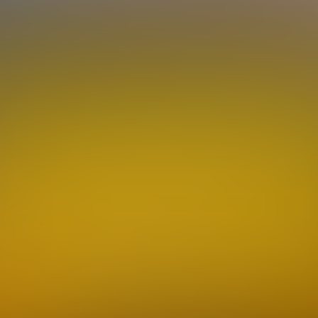
 Oldtimern befassen, war sie über 30 Jahre ein Begriff: d
für Fans, Händler, Clubs und Spezialisten war sie stets 
024 das „AUS“ unter der Leitung des Promoters SIHA 
 zur Zukunft offen. Viele Abschiedsgrüße, Danksagung
Rückschau gehalten wurde. Ungeachtet dieser Situatio
oses und Sehenswertes rund um die Oldtimerszene zu be
nerungen haben an Autos, die man
so
nur einmal im Le