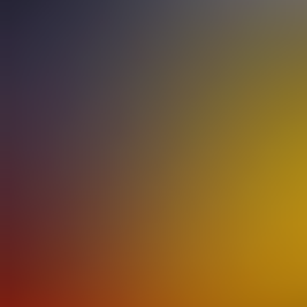
All jene, die sich mit
Essen. Als Treffpunkt 
Nachdem im Herbst 2
bleiben viele Fragen
zu sehen, auf denen 
Jahr wieder viel Kuri
wohl jeder wird Erin