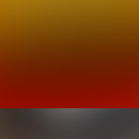
s abzuwarten, wie es weiter geht: mit Oldtimern in de
HNO CLASSICA.
rbeiter SRSmotorsport
en
t