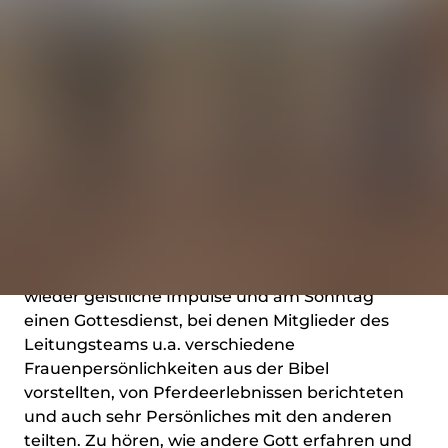
welchem Bereich des Pferdesport-Teams kann
ich mich einbringen? Was interessiert mich, was
würde ich gerne machen, wo werden
meine Stärken gebraucht?
Von diesen Themeneinheiten haben sicherlich
alle profitiert. Ebenso wertvoll waren aber auch
die Gemeinschaft und der Erfahrungsaustausch,
für die abends und zwischendurch Platz war
und die von gegenseitiger Wertschätzung und
einer liebevollen und herzlichen Atmosphäre
geprägt waren. Darüber hinaus gab es immer
wieder geistliche Impulse und am Sonntag
einen Gottesdienst, bei denen Mitglieder des
Leitungsteams u.a. verschiedene
Frauenpersönlichkeiten aus der Bibel
vorstellten, von Pferdeerlebnissen berichteten
und auch sehr Persönliches mit den anderen
teilten. Zu hören, wie andere Gott erfahren und