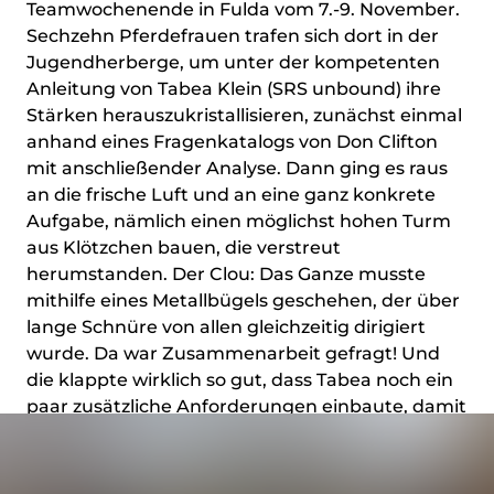
Teamwochenende in Fulda vom 7.-9. November.
Sechzehn Pferdefrauen trafen sich dort in der
Jugendherberge, um unter der kompetenten
Anleitung von Tabea Klein (SRS unbound) ihre
Stärken herauszukristallisieren, zunächst einmal
anhand eines Fragenkatalogs von Don Clifton
mit anschließender Analyse. Dann ging es raus
an die frische Luft und an eine ganz konkrete
Aufgabe, nämlich einen möglichst hohen Turm
aus Klötzchen bauen, die verstreut
herumstanden. Der Clou: Das Ganze musste
mithilfe eines Metallbügels geschehen, der über
lange Schnüre von allen gleichzeitig dirigiert
wurde. Da war Zusammenarbeit gefragt! Und
die klappte wirklich so gut, dass Tabea noch ein
paar zusätzliche Anforderungen einbaute, damit
der Turm nicht ganz so schnell fertig wurde 😉.
Nach einem Spaziergang zur Reflexion, zurück
im Seminarraum, fand die Fortsetzung statt: In