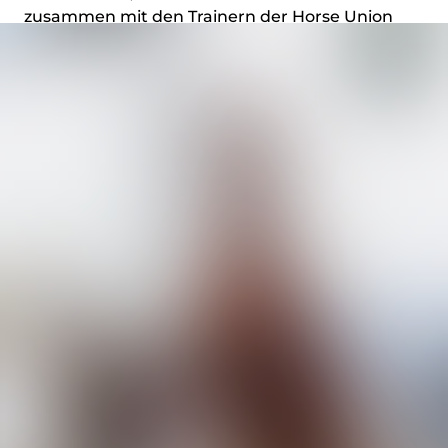
zusammen mit den Trainern der Horse Union
wunderbare Showbilder und Eindrücke ihres
Trainings in den Vorführringen zeigen zu
können.
Die Shows mit SRS durften wir mit eigener
Moderation und klaren Worten über den
Glauben begleiten. Peters und Steffis sichtbare
Begeisterung und Freude, mit den Pferden zu
arbeiten, war für die Zuschauer ansteckend und
auch emotional berührend. Dies nun mit dem
Glauben an Jesus zu verbinden hat viele
erstaunt aufhorchen lassen.
Erschreckend war für mich die Unwissenheit
und Ferne, die in den anschließenden
Gesprächen über den Glauben mit Zuschauern
mitunter deutlich wurde. Die Menschen sind
gläubig – aber sie haben oft noch nie etwas von