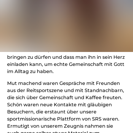
dem lebendigen Glauben an Jesus gehört.
Sie glauben an sich, an alle Religionen auf
einmal, an Reinkarnation, an nichts, an Gott
ohne Jesus… nur an Jesus, der als Sohn den
Vater für uns spürbar und sichtbar gemacht hat,
an den glauben sie bisher nicht. Es ist mir immer
wieder eine Ehre, ihnen den Namen Jesus
bringen zu dürfen und dass man ihn in sein Herz
einladen kann, um echte Gemeinschaft mit Gott
im Alltag zu haben.
Mut machend waren Gespräche mit Freunden
aus der Reitsportszene und mit Standnachbarn,
die sich über Gemeinschaft und Kaffee freuten.
Schön waren neue Kontakte mit gläubigen
Besuchern, die erstaunt über unsere
sportmissionarische Plattform von SRS waren.
Ermutigt von unserem Zeugnis nahmen sie