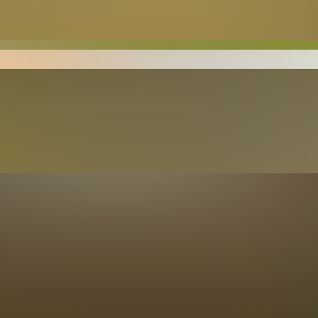
er und „Macher“ haben wieder etwas Großes auf die Be
gion profitiert. Es bleibt zu hoffen, dass man in Daun de
auso selbstverständlich hört wie: „ Et is Kirmes“ oder „
tlicher Mitarbeiter SRSmotorsport
en
t