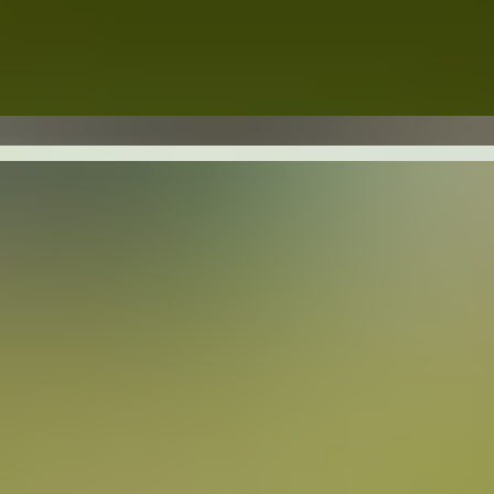
el die Erde bebt, dann gibt es immer zwei Möglichkeit
 der Seismologen schaut mit Angstschweiß und Sorgen 
Wo liegt das Epizentrum? Anders die Rallyefans, welch
n Länder angereist sind: mit stehenden Ovationen und r