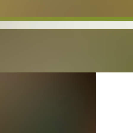
ine gestellt, von dem
n Satz: „Et is wieder
Et is Markt“!