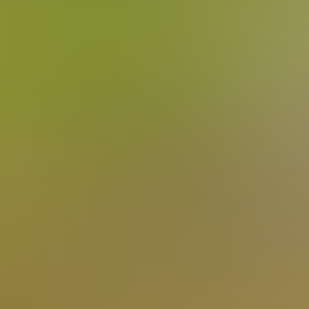
Szenenapplaus befind
friedlich, ein riesige
Truppe nach Daun in di
Fahrzeugen, die erstm
unterschiedlichsten E
Orientierungsfahrten
daneben. Nicht selten
immer die Stacey´s ih
offensichtlich auch 
begeisterte die Zusc
Wagen. Pfeifen, Zwits
wundervollste Weise 
ohne Zeitnahme um di
Neuerung, den klassi
gehen, kam bei Fahre
bestand, sehr zur Fre
gefallen ist! Ein Novu
Wie immer liegt eine