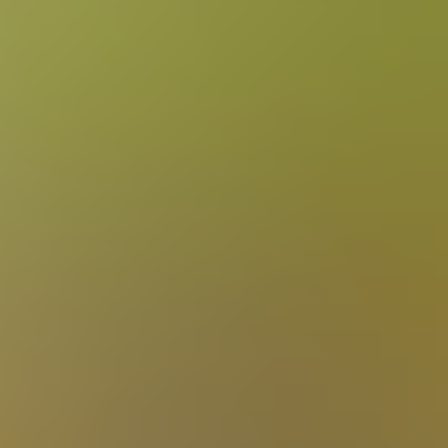
 feiern, wie immer
it der Slowly Sideways
h große Zahl an
Bekannten die
schem Rallyesport an
, liegt um Lichtjahre
ille gefahren. Wann
as die Stacey´s
 Bord hatten
ten der älteren WRC
der Eifel wieder auf
 so zum Spaß und
e Fans. Die
agen auf die Piste zu
re Besonderheit
 Tropfen Regen
n Daun und