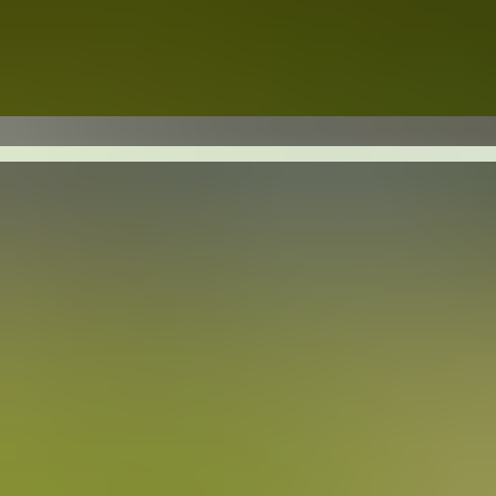
Wenn in der Vulkaneif
reagieren: die Zunft
und deren Ausschlag. 
extra aus aller Herre