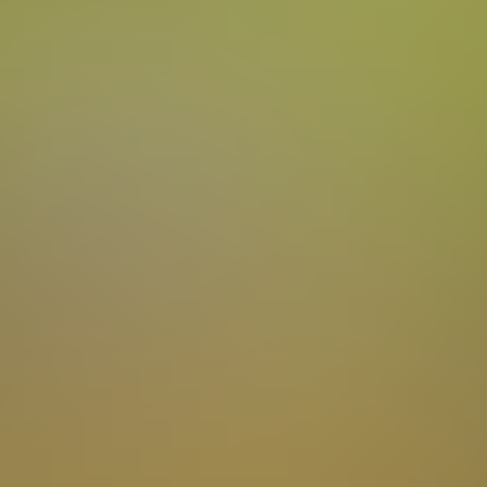
en sie sich in unmittelbarer Nähe des Geschehens und
s Rallye Fest. Bereits zum 13ten Mal lud der MSC Daun m
e Vulkaneifel zum Eifel Rallye Festival. Eine erfreulic
als hier an den Start gingen, spiegelten neben alten 
pochen des Rallyesports wider. Wer jedoch bei histori
 mit Schnauferln und Getröte aus der Ballonhupe denkt
 wurde auf oder sogar noch knapp hinter der letzten R
ren Escorts Beine machten, blieb kein Auge trocken. D
Roadbooks mit zusätzlichen Runden vor der Ausfahrt an
hauer ebenso wie die Kanonenschläge bei jedem Schal
chern, Quietschen und Feuer spucken: all das wurde in 
dargeboten! Wie man mit solchen alten Raritäten nur
e Ecken brettern kann, dass verstehen wohl nur Rally
schen Shakedown ausfallen zu lassen und nur an zwei T
rn wie Zuschauern unterschiedlich gut an. Eine weite
ude aller Beteiligten darin, dass an beiden Tagen kein
m beim Eifel Rallye Festival!
 TOP Veranstaltung hinter uns mit tollen Gastgebern i