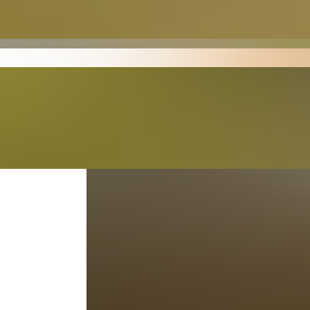
Umgebung. Viele Helf
letztlich die ganze Re
Rallye“ noch lange gen
Jens Bechtel
Fotograf und ehrenam
Weitere Berichte les
Zurück zu Motorspor