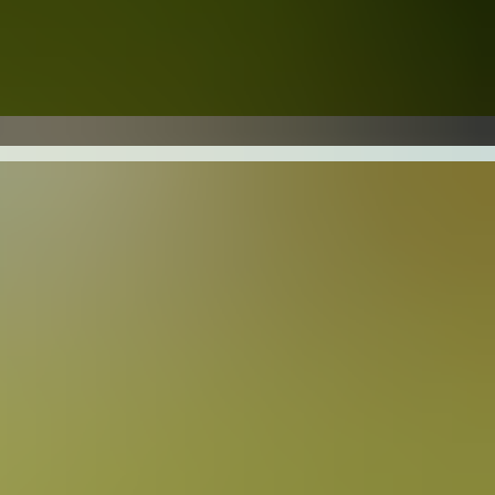
en darauf zu
auf die Messgeräte
e für das Eifelbeben
eichlich